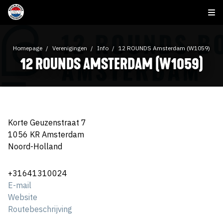
Homepage
Verenigingen
Info
12 ROUNDS Amsterdam (W1059)
12 ROUNDS AMSTERDAM (W1059)
Korte Geuzenstraat 7
1056 KR Amsterdam
Noord-Holland
+31641310024
E-mail
Website
Routebeschrijving