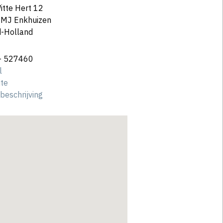
itte Hert 12
 MJ Enkhuizen
-Holland
- 527460
l
te
beschrijving