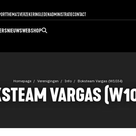
PORT
THEMA'S
VERZEKERING
LEDENADMINISTRATIE
CONTACT
ERS
NIEUWS
WEBSHOP
Homepage
Verenigingen
Info
Boksteam Vargas (W1034)
STEAM VARGAS (W1