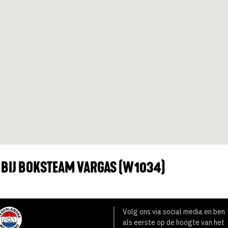
F BIJ BOKSTEAM VARGAS (W1034)
Volg ons via social media en ben
als eerste op de hoogte van het