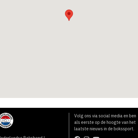
Volg ons via social media en ben
als eerste op de hoogte van het
laatste nieuws in de bokssport.