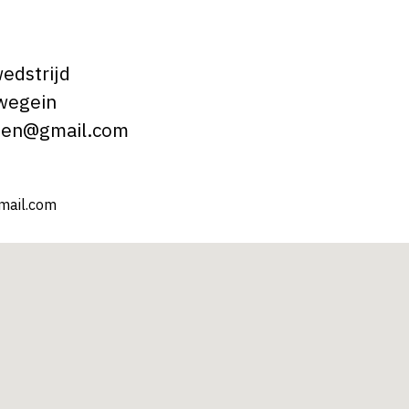
edstrijd
uwegein
jnen@gmail.com
mail.com