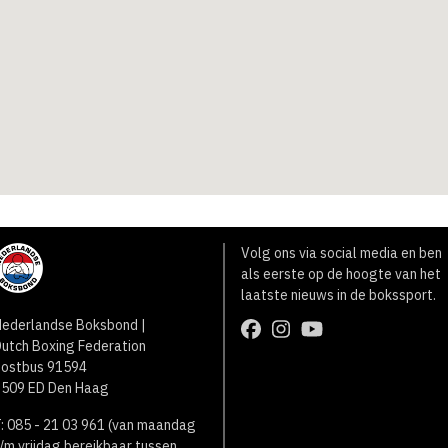
Volg ons via social media en ben
als eerste op de hoogte van het
laatste nieuws in de bokssport.
ederlandse Boksbond |
utch Boxing Federation
Postbus 91594
2509 ED Den Haag
: 085 - 21 03 961 (van maandag
/m vrijdag bereikbaar tussen