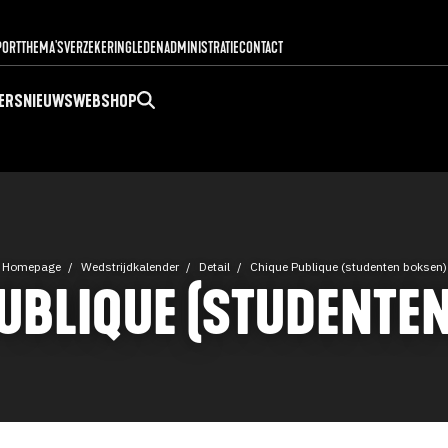
PORT
THEMA'S
VERZEKERING
LEDENADMINISTRATIE
CONTACT
ERS
NIEUWS
WEBSHOP
Homepage
Wedstrijdkalender
Detail
Chique Publique (studenten boksen)
UBLIQUE (STUDENTE