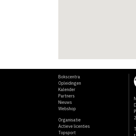
Bokscentra
Opleidingen
Kalender
Partners
N
Nieuws
D
Webshop
Organisatie
Actieve licenties
T
Topsport
t