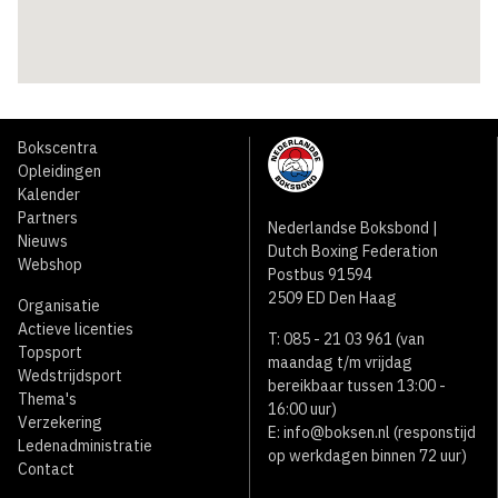
Bokscentra
Opleidingen
Kalender
Partners
Nederlandse Boksbond |
Nieuws
Dutch Boxing Federation
Webshop
Postbus 91594
2509 ED Den Haag
Organisatie
Actieve licenties
T: 085 - 21 03 961 (van
Topsport
maandag t/m vrijdag
Wedstrijdsport
bereikbaar tussen 13:00 -
Thema's
16:00 uur)
Verzekering
E:
info@boksen.nl
(responstijd
Ledenadministratie
op werkdagen binnen 72 uur)
Contact