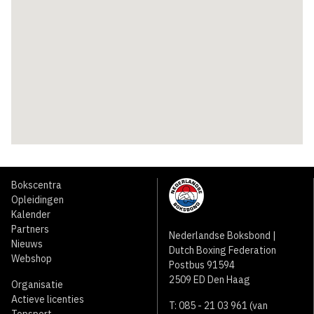
Bokscentra
Opleidingen
Kalender
Partners
Nederlandse Boksbond |
Nieuws
Dutch Boxing Federation
Webshop
Postbus 91594
2509 ED Den Haag
Organisatie
Actieve licenties
T: 085 - 21 03 961 (van