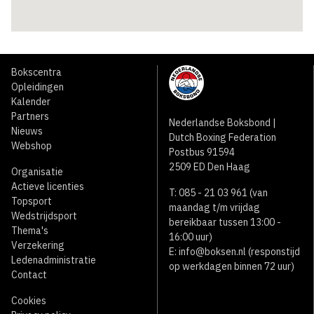
Bokscentra
Opleidingen
Kalender
Partners
Nederlandse Boksbond |
Nieuws
Dutch Boxing Federation
Webshop
Postbus 91594
2509 ED Den Haag
Organisatie
Actieve licenties
T: 085 - 21 03 961 (van
Topsport
maandag t/m vrijdag
Wedstrijdsport
bereikbaar tussen 13:00 -
Thema's
16:00 uur)
Verzekering
E:
info@boksen.nl
(responstijd
Ledenadministratie
op werkdagen binnen 72 uur)
Contact
Cookies