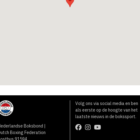
Volg ons via social media en ben
als eerste op de hoogte van het
laatste nieuws in de bokssport.
ederlandse Boksbond |
utch Boxing Federation
Postbus 91594