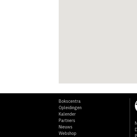
Bokscentra
Opleidingen
Kalender
Partners
N
Nieuws
D
Webshop