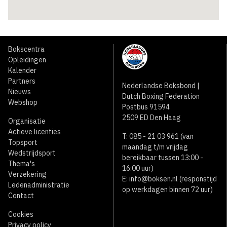
Bokscentra
Opleidingen
Kalender
Partners
Nederlandse Boksbond |
Nieuws
Dutch Boxing Federation
Webshop
Postbus 91594
2509 ED Den Haag
Organisatie
Actieve licenties
T: 085 - 21 03 961 (van
Topsport
maandag t/m vrijdag
Wedstrijdsport
bereikbaar tussen 13:00 -
Thema's
16:00 uur)
Verzekering
E:
info@boksen.nl
(responstijd
Ledenadministratie
op werkdagen binnen 72 uur)
Contact
Cookies
Privacy policy