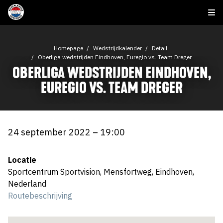
Homepage
Wedstrijdkalender
Detail
Oberliga wedstrijden Eindhoven, Euregio vs. Team Dreger
OBERLIGA WEDSTRIJDEN EINDHOVEN,
EUREGIO VS. TEAM DREGER
24 september 2022 – 19:00
Locatie
Sportcentrum Sportvision, Mensfortweg, Eindhoven,
Nederland
Routebeschrijving