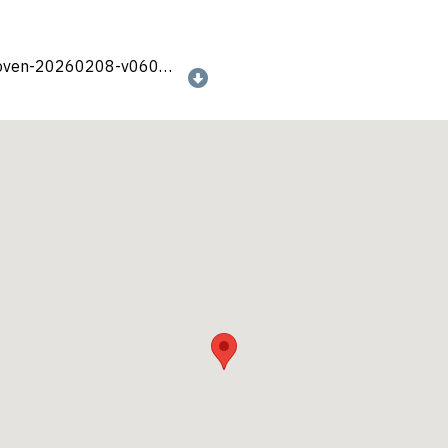
Programma-OZNK-Eindhoven-20260208-v0602.pdf