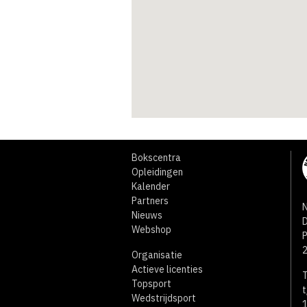
Bokscentra
Opleidingen
Kalender
Partners
N
Nieuws
D
Webshop
Organisatie
Actieve licenties
T
Topsport
t
Wedstrijdsport
1