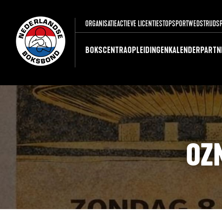
ORGANISATIE
ACTIEVE LICENTIES
TOPSPORT
WEDSTRIJDS
BOKSCENTRA
OPLEIDINGEN
KALENDER
PARTN
OZ