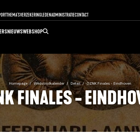
PORT
THEMA'S
VERZEKERING
LEDENADMINISTRATIE
CONTACT
ERS
NIEUWS
WEBSHOP
Homepage
Wedstrijdkalender
Detail
OZNK Finales - Eindhoven
NK FINALES - EINDHO