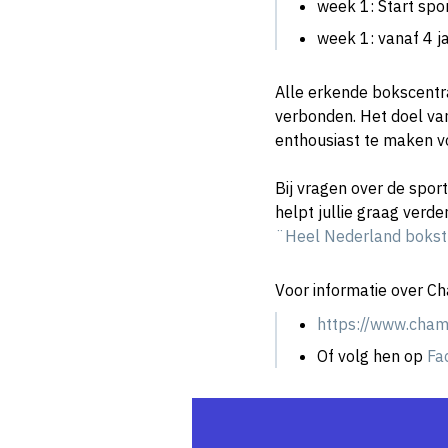
week 1: Start sp
week 1: vanaf 4 ja
Alle erkende bokscent
verbonden. Het doel van
enthousiast te maken v
Bij vragen over de spo
helpt jullie graag verde
¨Heel Nederland boks
Voor informatie over Ch
https://www.cham
Of volg hen op
Fa