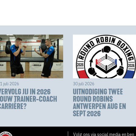
1 juli 2026
30 juli 2026
VERVOLG JIJ IN 2026
UITNODIGING TWEE
JOUW TRAINER-COACH
ROUND ROBINS
CARRIÈRE?
ANTWERPEN AUG EN
SEPT 2026
Volg ons via social media en ben