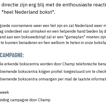
directie zijn erg blij met de enthousiaste react
"heel Nederland bokst".
e goede voornemens weer een feit zijn en zal Nederland weer 
raag onderdeel van uitmaken en een helpende hand bieden bij
aand aan een bokswedstrijd zal er een "gameplan" moeten zij
e te kunnen benaderen en hen welkom te heten in onze boksfam
N CAMPAGNE:
lle erkende bokscentra worden door Champ telefonische ben
lnemende bokscentra krijgen profiel toegestuurd om te checke
lnemende bokscentra ontvangen per mail de laatste informati
 week
eiding campagne door Champ