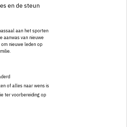
ies en de steun
massaal aan het sporten
 de aanwas van nieuwe
n om nieuwe leden op
ilie.
aderd
n of alles naar wens is
e ter voorbereiding op