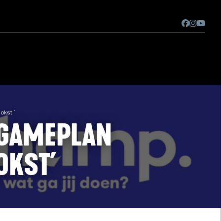
bokst´
 GAMEPLAN
OKST´