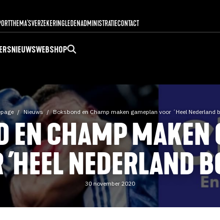
PORT
THEMA'S
VERZEKERING
LEDENADMINISTRATIE
CONTACT
ERS
NIEUWS
WEBSHOP
page
Nieuws
Boksbond en Champ maken gameplan voor ´Heel Nederland 
 EN CHAMP MAKEN
 ´HEEL NEDERLAND B
30 november 2020