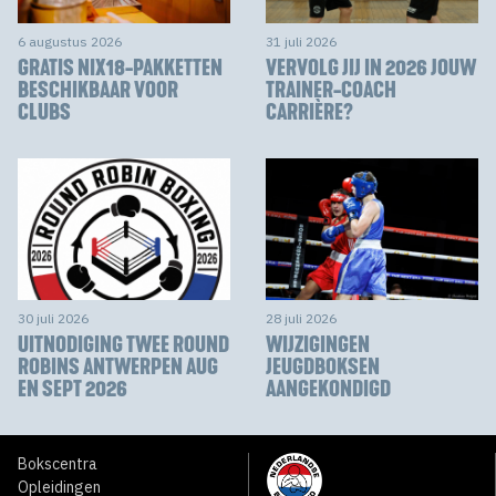
6 augustus 2026
31 juli 2026
GRATIS NIX18-PAKKETTEN
VERVOLG JIJ IN 2026 JOUW
BESCHIKBAAR VOOR
TRAINER-COACH
CLUBS
CARRIÈRE?
30 juli 2026
28 juli 2026
UITNODIGING TWEE ROUND
WIJZIGINGEN
ROBINS ANTWERPEN AUG
JEUGDBOKSEN
EN SEPT 2026
AANGEKONDIGD
Bokscentra
Opleidingen