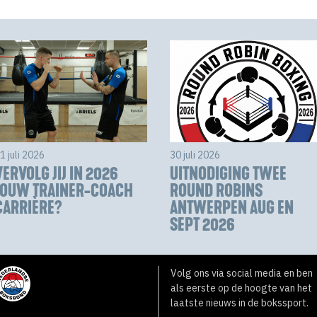
1 juli 2026
30 juli 2026
VERVOLG JIJ IN 2026
UITNODIGING TWEE
JOUW TRAINER-COACH
ROUND ROBINS
CARRIÈRE?
ANTWERPEN AUG EN
SEPT 2026
Volg ons via social media en ben
als eerste op de hoogte van het
laatste nieuws in de bokssport.