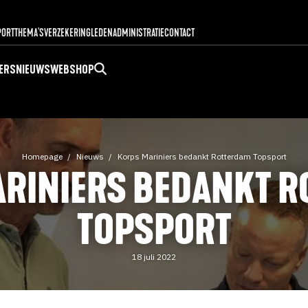
PORT
THEMA'S
VERZEKERING
LEDENADMINISTRATIE
CONTACT
ERS
NIEUWS
WEBSHOP
Homepage
Nieuws
Korps Mariniers bedankt Rotterdam Topsport
RINIERS BEDANKT 
TOPSPORT
18 juli 2022