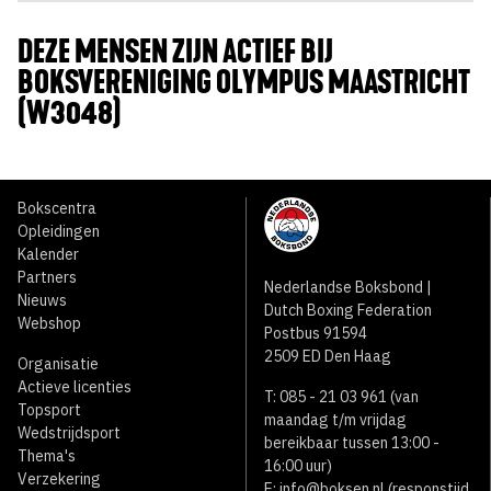
DEZE MENSEN ZIJN ACTIEF BIJ
BOKSVERENIGING OLYMPUS MAASTRICHT
(W3048)
Bokscentra
Opleidingen
Kalender
Partners
Nederlandse Boksbond |
Nieuws
Dutch Boxing Federation
Webshop
Postbus 91594
2509 ED Den Haag
Organisatie
Actieve licenties
T: 085 - 21 03 961 (van
Topsport
maandag t/m vrijdag
Wedstrijdsport
bereikbaar tussen 13:00 -
Thema's
16:00 uur)
Verzekering
E:
info@boksen.nl
(responstijd