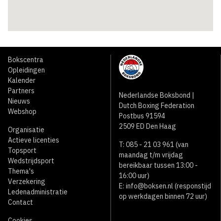
Bokscentra
Opleidingen
Kalender
Partners
Nederlandse Boksbond |
Nieuws
Dutch Boxing Federation
Webshop
Postbus 91594
2509 ED Den Haag
Organisatie
Actieve licenties
T: 085 - 21 03 961 (van
Topsport
maandag t/m vrijdag
Wedstrijdsport
bereikbaar tussen 13:00 -
Thema's
16:00 uur)
Verzekering
E:
info@boksen.nl
(responstijd
Ledenadministratie
op werkdagen binnen 72 uur)
Contact
Cookies