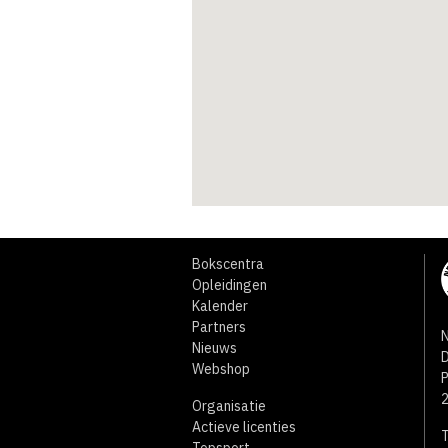
Bokscentra
Opleidingen
Kalender
Partners
N
Nieuws
D
Webshop
Organisatie
Actieve licenties
T