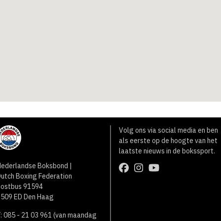
Volg ons via social media en ben
als eerste op de hoogte van het
laatste nieuws in de bokssport.
ederlandse Boksbond |
utch Boxing Federation
Postbus 91594
2509 ED Den Haag
: 085 - 21 03 961 (van maandag