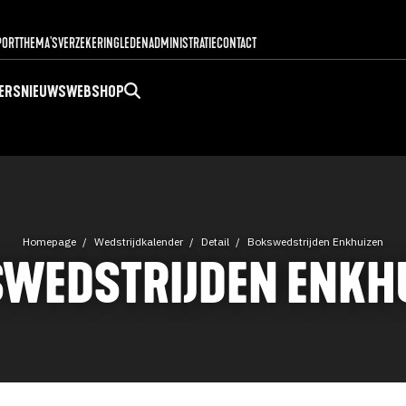
PORT
THEMA'S
VERZEKERING
LEDENADMINISTRATIE
CONTACT
ERS
NIEUWS
WEBSHOP
Homepage
Wedstrijdkalender
Detail
Bokswedstrijden Enkhuizen
WEDSTRIJDEN ENKH