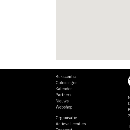
Bokscentra
Opleidingen
Kalender
Partners
N
Nieuws
D
Webshop
Organisatie
Actieve licenties
T