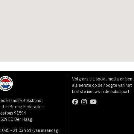
Volg ons via social media en ben
als eerste op de hoogte van het
laatste nieuws in de bokssport.
ederlandse Boksbond |
utch Boxing Federation
Postbus 91594
2509 ED Den Haag
: 085 - 21 03 961 (van maandag