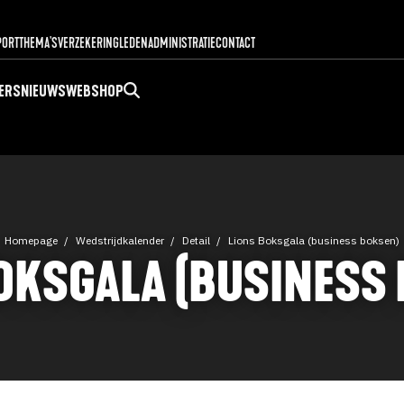
PORT
THEMA'S
VERZEKERING
LEDENADMINISTRATIE
CONTACT
ERS
NIEUWS
WEBSHOP
Homepage
Wedstrijdkalender
Detail
Lions Boksgala (business boksen)
OKSGALA (BUSINESS