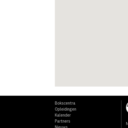
Bokscentra
Opleidingen
Kalender
Partners
N
Nieuws