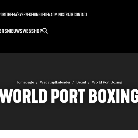
PORT
THEMA'S
VERZEKERING
LEDENADMINISTRATIE
CONTACT
ERS
NIEUWS
WEBSHOP
Homepage
Wedstrijdkalender
Detail
World Port Boxing
WORLD PORT BOXIN