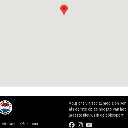
Volg ons via social media en ben
als eerste op de hoogte van het
laatste nieuws in de bokssport.
ederlandse Boksbond |