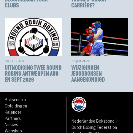
CLUBS
CARRIÈRE?
30 juli 2026
28 juli 2026
UITNODIGING TWEE ROUND
WIJZIGINGEN
ROBINS ANTWERPEN AUG
JEUGDBOKSEN
EN SEPT 2026
AANGEKONDIGD
Bokscentra
Opleidingen
Kalender
Partners
Nederlandse Boksbond |
Nieuws
Dutch Boxing Federation
Webshop