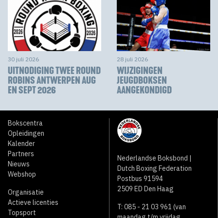
30 juli 2026
28 juli 2026
UITNODIGING TWEE ROUND
WIJZIGINGEN
ROBINS ANTWERPEN AUG
JEUGDBOKSEN
EN SEPT 2026
AANGEKONDIGD
Bokscentra
Opleidingen
Kalender
Partners
Nederlandse Boksbond |
Nieuws
Dutch Boxing Federation
Webshop
Postbus 91594
2509 ED Den Haag
Organisatie
Actieve licenties
T: 085 - 21 03 961 (van
Topsport
maandag t/m vrijdag