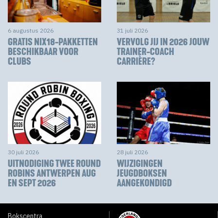
6 augustus 2026
31 juli 2026
GRATIS NIX18-PAKKETTEN
VERVOLG JIJ IN 2026 JOUW
BESCHIKBAAR VOOR
TRAINER-COACH
CLUBS
CARRIÈRE?
30 juli 2026
28 juli 2026
UITNODIGING TWEE ROUND
WIJZIGINGEN
ROBINS ANTWERPEN AUG
JEUGDBOKSEN
EN SEPT 2026
AANGEKONDIGD
Bokscentra